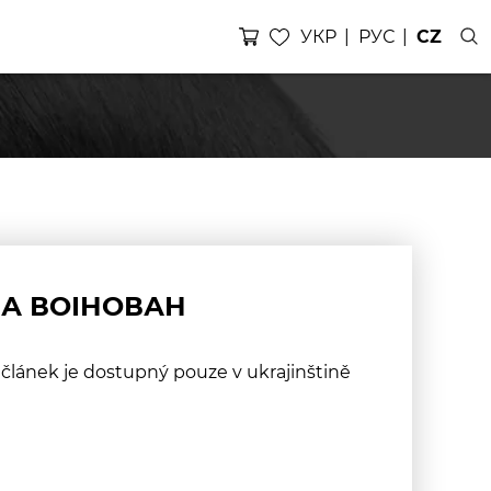
УКР
РУС
CZ
ЛА ВОІНОВАН
článek je dostupný pouze v ukrajinštině