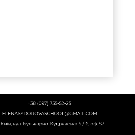
+38 (097) 755-52-25
ELENASYDOROVASCHOOL@GMAIL.COM
 Київ, вул. Бульварно-Кудрявська 51/16, оф. 57