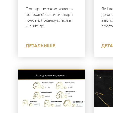
Поширене захворювання
Як і в
волосяної частини шкіри
де опи
голови. Локалізуються в
з вол
місцях, де...
просте
ДЕТАЛЬНІШЕ
ДЕТ