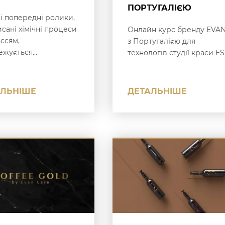
ПОРТУГАЛІЄЮ
сі попередні ролики,
сані хімічні процеси
Онлайн курс бренду EVA
оссям,
з Португалією для
жується...
технологів студії краси ES.
АЛЬНІШЕ
ДЕТАЛЬНІШЕ