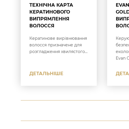
ТЕХНІЧНА КАРТА
EVAN
КЕРАТИНОВОГО
GOLD
ВИПРЯМЛЕННЯ
ВИП
ВОЛОССЯ
ВОЛ
Кератинове вирівнювання
Керую
волосся призначене для
безпе
розгладження хвилястого...
еколог
Evan C
ДЕТАЛЬНІШЕ
ДЕТ