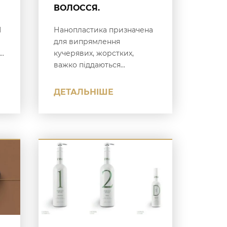
ВОЛОССЯ.
N
Нанопластика призначена
для випрямлення
..
кучерявих, жорстких,
важко піддаються...
ДЕТАЛЬНІШЕ