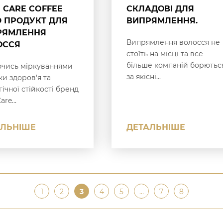
 CARE COFFEE
СКЛАДОВІ ДЛЯ
 ПРОДУКТ ДЛЯ
ВИПРЯМЛЕННЯ.
РЯМЛЕННЯ
Випрямлення волосся не
ОССЯ
стоїть на місці та все
більше компаній борютьс
чись міркуваннями
за якісні...
ки здоров'я та
ічної стійкості бренд
are...
АЛЬНІШЕ
ДЕТАЛЬНІШЕ
1
2
3
4
5
…
7
8